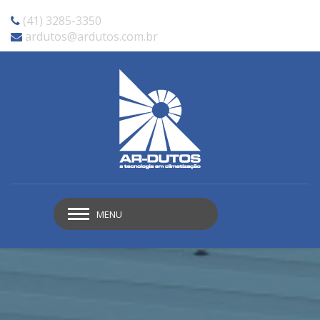
(41) 3285-3350
ardutos@ardutos.com.br
MENU